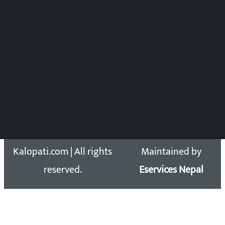
DOIB Reg. No.: 2777/78-79
Press Council Reg. : 57-78-79
समाचार डेस्क : 9851406252 (10AM-10PM)
सिधा सम्पर्क:
Email: kalopatinews@gmail.com
Copyright 2026 ©
Developed &
Kalopati.com | All rights
Maintained by
reserved.
Eservices Nepal