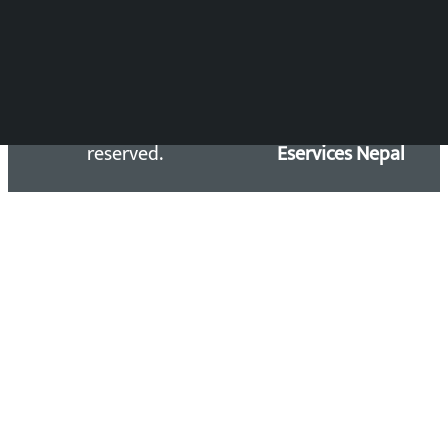
Copyright 2026 ©
Developed &
Kalopati.com | All rights
Maintained by
reserved.
Eservices Nepal