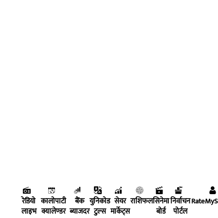
रेडियो
कालोपाटी
बैंक
युनिकोड
सेयर
राशिफल
सिनेमा
निर्वाचन
RateMy
लाइभ
क्यालेण्डर
ब्याजदर
टुल्स
मार्केट्स
बोर्ड
पोर्टल