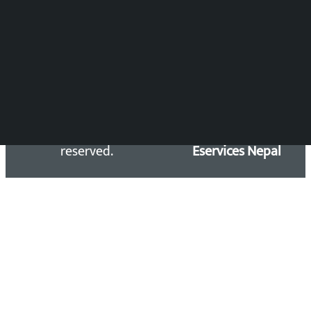
समाचार डेस्क : 9851406252 (10AM-10PM)
सिधा सम्पर्क:
Email: kalopatinews@gmail.com
Copyright 2026 ©
Developed &
Kalopati.com | All rights
Maintained by
reserved.
Eservices Nepal