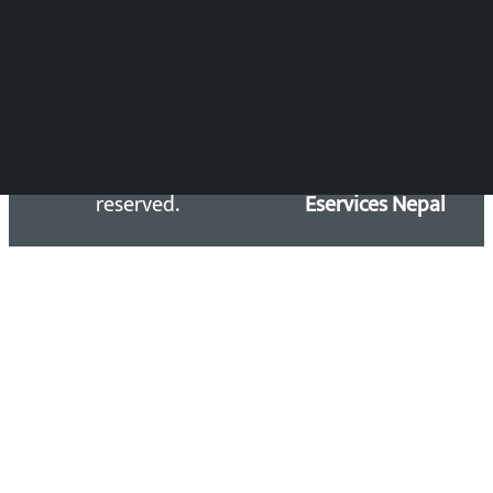
सिधा सम्पर्क:
Email: kalopatinews@gmail.com
Copyright 2026 ©
Developed &
Kalopati.com | All rights
Maintained by
reserved.
Eservices Nepal