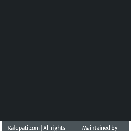
मल्टिमिडिया संयोजन:
पुष्पाञ्जली धमाला
समाचार संयोजन
विष्णु आचार्य
DOIB Reg. No.: 2777/78-79
Press Council Reg. : 57-78-79
समाचार डेस्क : 9851406252 (10AM-10PM)
सिधा सम्पर्क:
Email: kalopatinews@gmail.com
Copyright 2026 ©
Developed &
Kalopati.com | All rights
Maintained by