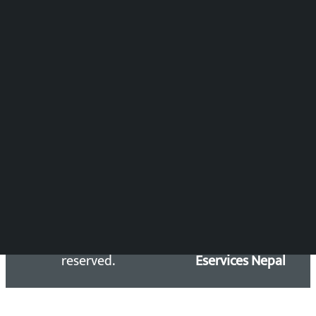
समाचार संयोजन
विष्णु आचार्य
DOIB Reg. No.: 2777/78-79
Press Council Reg. : 57-78-79
समाचार डेस्क : 9851406252 (10AM-10PM)
सिधा सम्पर्क:
Email: kalopatinews@gmail.com
Copyright 2026 ©
Developed &
Kalopati.com | All rights
Maintained by
reserved.
Eservices Nepal