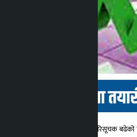
काठमाडौं । बिहिबार नेप्से परिसूचक बढेक
कालोपाटी