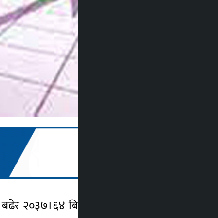
 बढेर २०३७।६४ बिन्दुमा पुगेको हो । कुल २२७