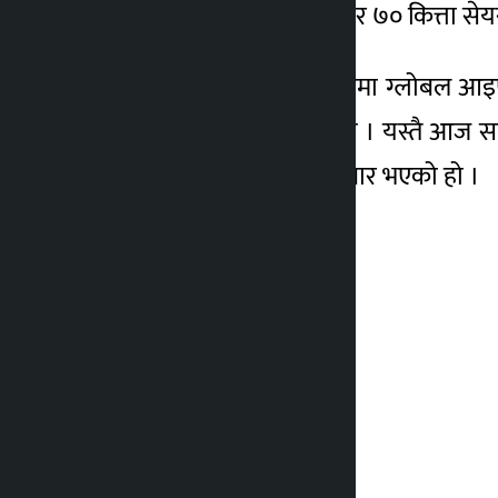
कम्पनीको ७२ लाख ५४ हजार ७० कित्ता सेयर
४ वर्ष अगाडि
यस्तै बिहिबारको सेयर बजारमा ग्लोबल आइए
प्रतिशत भन्दा धेरैले घटेको हो । यस्तै 
रुपैयाँ बराबरको सेयर कारोबार भएको हो ।