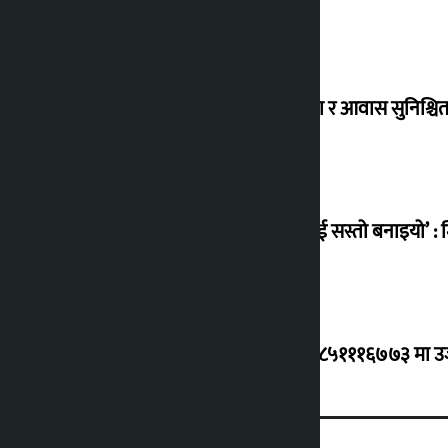
विस्थापित सुकुम्वासी बालबालिकाको शिक्षा र आवास सुनिश्चित 
‘सानो घटनामा पनि सडकमा उतारेर सेनालाई सस्तो बनाइयो’ : म
ग्यासको कृत्रिम अभाव र कालोबजारी भए ९८५१११६७७३ मा उजुरी