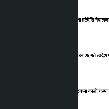
‘राजसंस्था हटेदेखि नेपालला
देउवा साउन २६ गते स्वदेश फ
संसद् बैठकमा कालो चस्मा