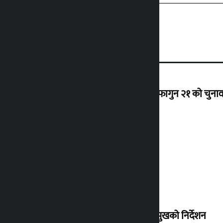
‘राजसंस्था हटेदेखि नेपाललाई दशा लाग्यो, फागुन २१ को चुनाव न
देउवा साउन २६ गते स्वदेश फर्किने
संसद् बैठकमा कालो चस्मा नलगाउन सभामुखको निर्देशन