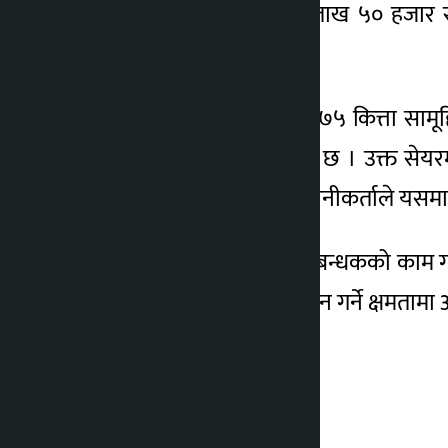
। कम्पनीले २३ करोड ८९ लाख ५० हजार रु
४ वर्ष अगाडि
निष्कासन गर्ने छ ।
यो मध्ये १ लाख १९ हजार ४७५ कित्ता साम
आवेदन दिन सक्ने जनाएको छ । उक्त सेयर
आवेदन दिन सकिने छ । लगानीकर्ताले यसमा 
सानिमा क्यापिटलले बिक्री प्रबन्धकको काम 
जसले कम्पनीको दायित्व बहन गर्ने क्षमता