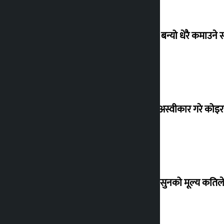
‘गौंथली’ बन्यो धेरै कमाउने
शेखरले अस्वीकार गरे कोइ
शुक्रबार सुनको मूल्य कतिले