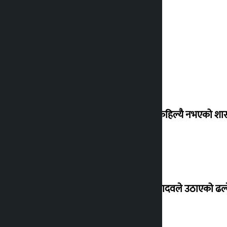
‘देशमा कहिल्यै नभएको शा
सांसद यादवले उठाएको ढल्क