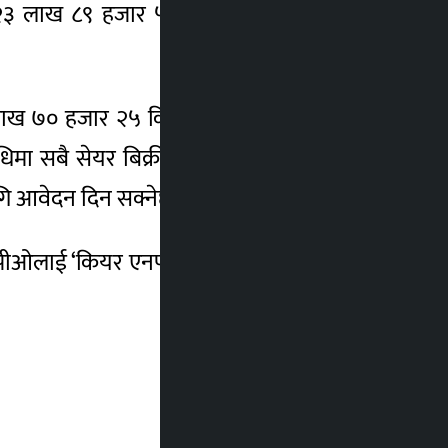
े २३ लाख ८९ हजार ५ सय कित्ता साधारण सेयर
लाख ७० हजार २५ कित्ताका लागि सर्वसाधारणले
मा सबै सेयर बिक्री नभएमा साउन १८ गतेसम्म
ि आवेदन दिन सक्नेछन् ।
आइपीओलाई ‘कियर एनपी डबल बी’ प्रदान गरेको छ ।