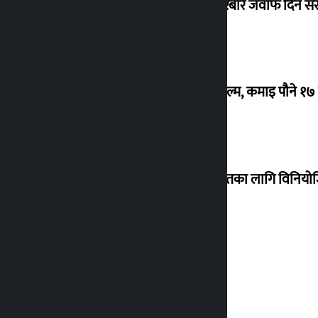
सांसद यादवले उठाएको ढल्केबर ट्रमा सेन्टरबारे जवाफ दिन 
‘गौंथली’ बन्यो धेरै कमाउने सातौं नेपाली फिल्म, कमाइ पौने १
शेखरले अस्वीकार गरे कोइराला निवास मर्मतका लागि विनिय
शुक्रबार सुनको मूल्य कतिले बढ्यो ?