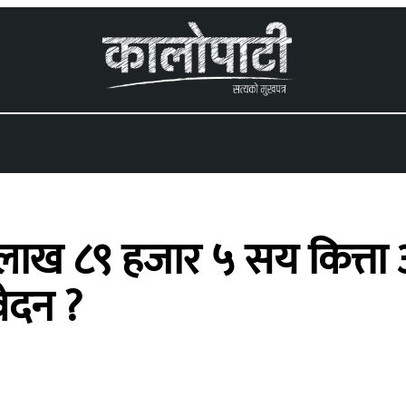
 menu
२३ लाख ८९ हजार ५ सय कित्ता 
ेदन ?