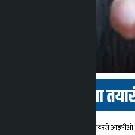
काठमाडौं । श्वेत गंगा हाइड्रोपावरले आइपीओ
कालोपाटी