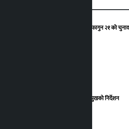
‘राजसंस्था हटेदेखि नेपाललाई दशा लाग्यो, फागुन २१ को चुनाव न
देउवा साउन २६ गते स्वदेश फर्किने
संसद् बैठकमा कालो चस्मा नलगाउन सभामुखको निर्देशन