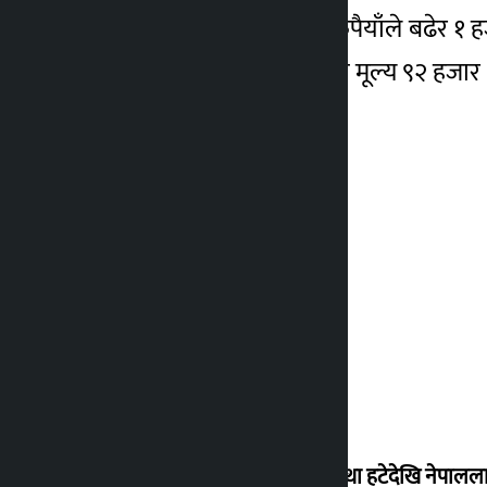
यता चाँदीको मूल्य पनि १० रुपैयाँले बढेर १
रहेको छ भने बिहिबार यसको मूल्य ९२ हजार 
‘राजसंस्था हटेदेखि नेपालला