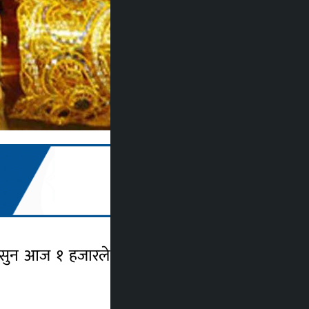
ा सुन आज १ हजारले बढेर ९४ हजारमा कारोबार