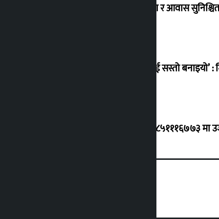
विस्थापित सुकुम्वासी बालबालिकाको शिक्षा र आवास सुनिश्चित 
‘सानो घटनामा पनि सडकमा उतारेर सेनालाई सस्तो बनाइयो’ : म
ग्यासको कृत्रिम अभाव र कालोबजारी भए ९८५१११६७७३ मा उजुरी