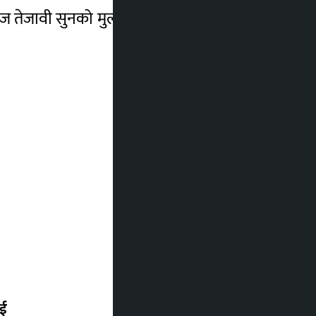
 आज तेजावी सुनको मुल्य प्रतितोला ९३ हजार ५ सय
ाई