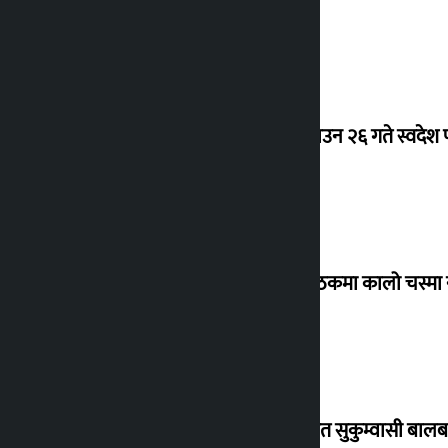
देउवा साउन २६ गते स्वदेश फ
संसद् बैठकमा कालो चस्मा
विस्थापित सुकुम्वासी बालब