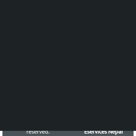
पुष्पाञ्जली धमाला
समाचार संयोजन
विष्णु आचार्य
DOIB Reg. No.: 2777/78-79
Press Council Reg. : 57-78-79
समाचार डेस्क : 9851406252 (10AM-10PM)
सिधा सम्पर्क:
Email: kalopatinews@gmail.com
Copyright 2026 ©
Developed &
Kalopati.com | All rights
Maintained by
reserved.
Eservices Nepal