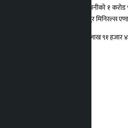
बुधबार नेप्सेमा ३ सय ६ कम्पनीको १ करोड
सबैभन्दा धेरै कारोबार सोनापुर मिनिरल्स 
सो कम्पनीको २६ करोड ६३ लाख ९१ हजार ४ 