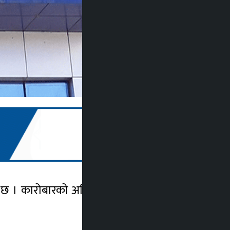
छ । कारोबारको अघिल्लो दिनको तुलनामा नेप्से