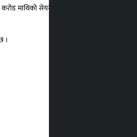
र्ब ४ करोड माथिको सेयर कारोबार भएको छ । आज
छ ।