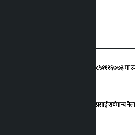
ग्यासको कृत्रिम अभाव र कालोबजारी भए ९८५१११६७७३ मा उजुरी
जय नेपाल पार्टी दर्ता गर्दै धवलशमशेर, दुर्गा प्रसाईं सर्वमान्य नेता 