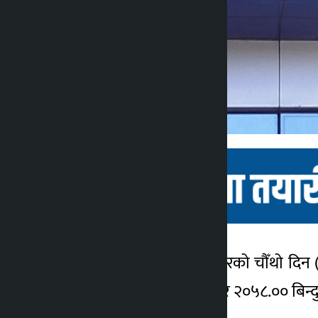
काठमाडौँ । साताको कारोबारको चौँथो दिन 
कालोपाटी
परिसूचक २७.९० अंकले बढेर २०५८.०० बिन्दुम
३ वर्ष अगाडि