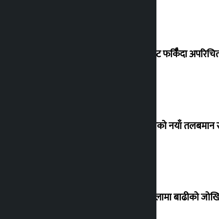
विदेशबाट फर्किँदा अपरिचित 
कर्मचारीको नयाँ तलबमान स
३० जिल्लामा बाढीको जोखिम