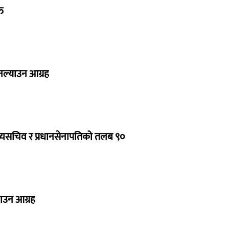
त
 नल्याउन आग्रह
ुख्यसचिव र प्रधानसेनापतिको तलब ९०
नाउन आग्रह