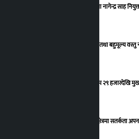
नेपाल आयल निगमको कार्यकारी निर्देशकमा नागेन्द्र साह नियुक्
विदेशबाट फर्किँदा अपरिचित व्यक्तिका सुन तथा बहुमूल्य वस्तु
कर्मचारीको नयाँ तलबमान स्वीकृत : न्यूनतम २९ हजारदेखि म
३० जिल्लामा बाढीको जोखिम, नदी तटीय क्षेत्रमा सतर्कता अप