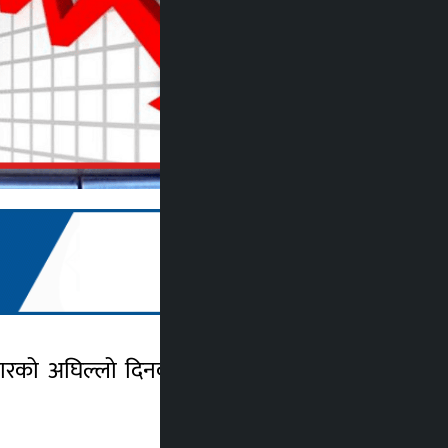
रको अघिल्लो दिनको तुलनामा आइतबार नेप्से