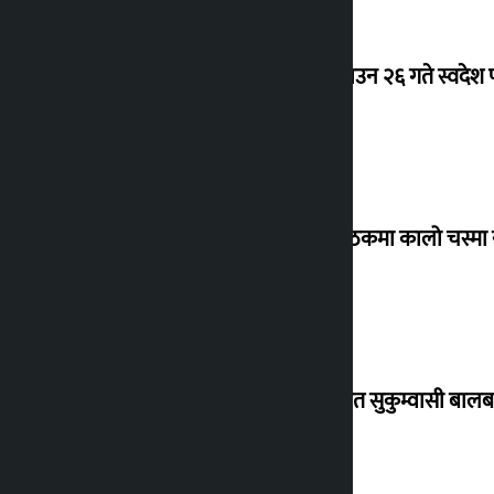
देउवा साउन २६ गते स्वदेश फ
संसद् बैठकमा कालो चस्मा
विस्थापित सुकुम्वासी बालब