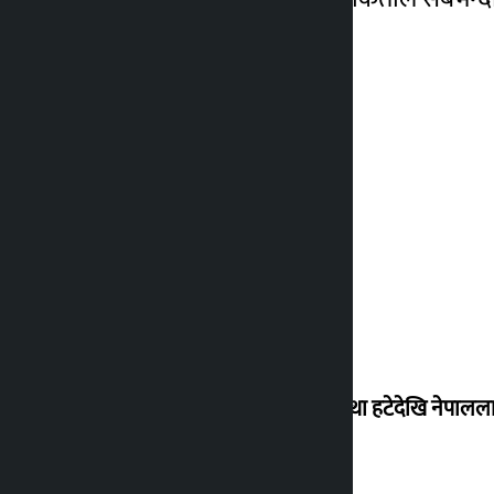
‘राजसंस्था हटेदेखि नेपालला