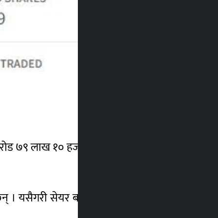
रोड ७९ लाख १० हजार २ सय ४१ रुपैयाँ ९० पैसा
् । यसैगरी सेयर बजारमा सिइडिबि हाइड्रोपावर