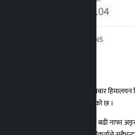
आइतबार सबैभन्दा बढी कारोबार हिमालयन रि
बराबरको सेयर कारोबार भएको छ ।
आज सेयर बजारमा सबैभन्दा बढी नाफा अङ्खु
डेभलपमेण्ट कम्पनीका लगानीकर्ताले सबैभन्द