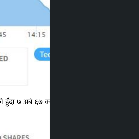
री हुँदा ७ अर्ब ६७ करोड ७७ लाखमाथिको सेयर