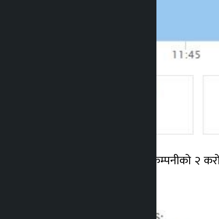
आज नेप्सेमा कुल ३ सय ८ कम्पनीको २ करो
कारोबार भएको छ ।