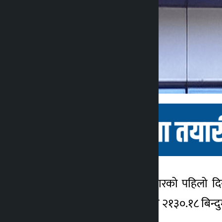
काठमाडौँ । साताको कारोबारको पहिलो दि
कालोपाटी
परिसूचक २५.६३ अंकले घटेर २१३०.१८ बिन्दुम
३ वर्ष अगाडि