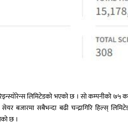
िइन्स्योरेन्स लिमिटेडको भएको छ । सो कम्पनीको ७५ क
र बजारमा सबैभन्दा बढी चन्द्रागिरि हिल्स् लिमिट
गेको छ ।