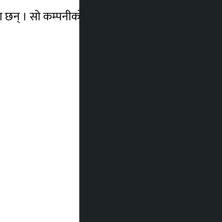
ा छन् । सो कम्पनीको सेयर मुल्य ८.३५ प्रतिशतले