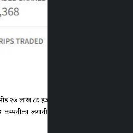
रोड २७ लाख ८६ हजार ९ सय १८ रुपैयाँ २० पैसा
ेड कम्पनीका लगानीकर्ताले कमाएका छन् । सो