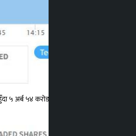
हुँदा ५ अर्ब ५४ करोड ४२ लाख १७ हजारमाथिको