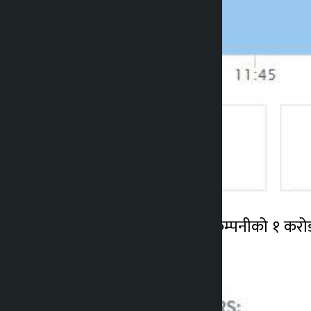
आज नेप्सेमा कुल ३ सय ८ कम्पनीको १ करो
सेयर कारोबार भएको छ ।