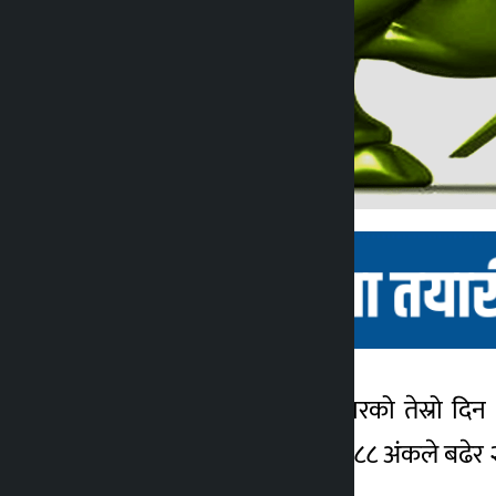
काठमाडौँ । साताको कारोबारको तेस्रो द
कालोपाटी
मंगलबार नेप्से परिसूचक १४.८८ अंकले बढेर २
३ वर्ष अगाडि