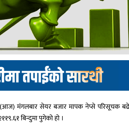
िन (आज) मंगलबार सेयर बजार मापक नेप्से परिसूचक ब
११९.६१ बिन्दुमा पुगेको हो ।