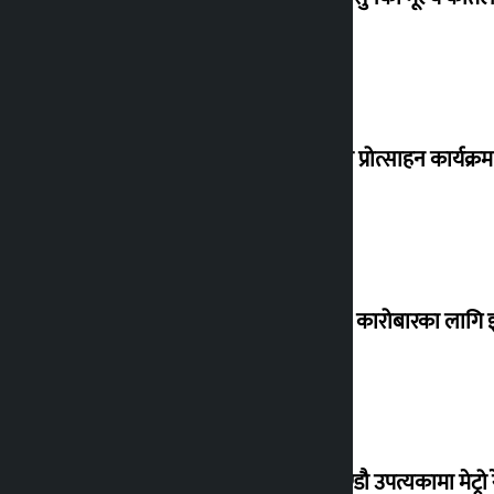
‘करदाता प्रोत्साहन कार्यक्रम
घरजग्गा कारोबारका लागि इ
काठमाण्डौ उपत्यकामा मेट्रो