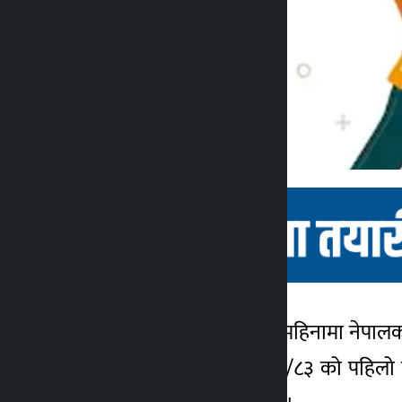
काठमाडौं । पछिल्लो पाँच महिनामा नेपालक
कालोपाटी
८ महिना अगाडि
आर्थिक वर्ष ९आव० २०८२/८३ को पहिलो प