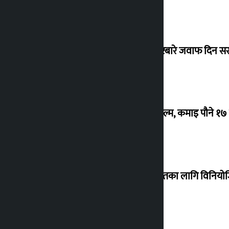
सांसद यादवले उठाएको ढल्केबर ट्रमा सेन्टरबारे जवाफ दिन 
‘गौंथली’ बन्यो धेरै कमाउने सातौं नेपाली फिल्म, कमाइ पौने १
शेखरले अस्वीकार गरे कोइराला निवास मर्मतका लागि विनिय