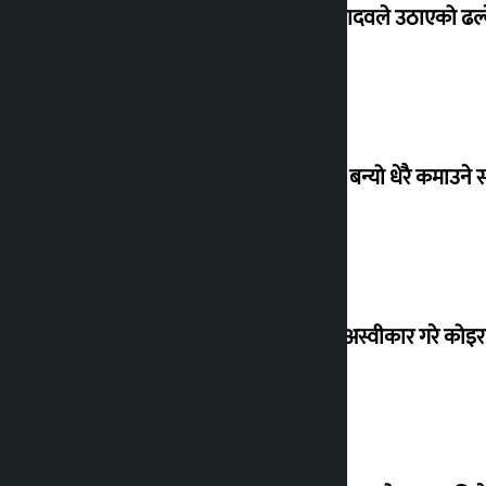
सांसद यादवले उठाएको ढल्क
‘गौंथली’ बन्यो धेरै कमाउने
शेखरले अस्वीकार गरे कोइ