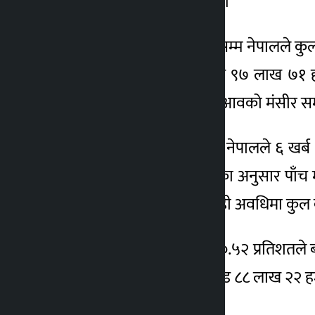
व्यापार बढेको देखिएको हो ।
चालु आवको मंसीर महिनासम्म नेपालले कुल 
नेपालले ७३ अर्ब ६५ करोड ९७ लाख ७१ हजार
भएको देखिएको छ । चालु आवको मंसीर सम्म 
गत आवको सोहि अवधिमा नेपालले ६ खर्ब 
प्रतिशतले धेरै हो । विभागका अनुसार पाँच
पुगेको छ । गत आवको सोही अवधिमा कुल वैद
यसैगरी व्यापार घाटा भने १०.५२ प्रतिशतल
भने ५ खर्ब ८७ अर्ब ८२ करोड ८८ लाख २२ हज