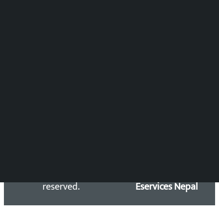
समाचार संयोजन
विष्णु आचार्य
DOIB Reg. No.: 2777/78-79
Press Council Reg. : 57-78-79
समाचार डेस्क : 9851406252 (10AM-10PM)
सिधा सम्पर्क:
Email: kalopatinews@gmail.com
Copyright 2026 ©
Developed &
Kalopati.com | All rights
Maintained by
reserved.
Eservices Nepal