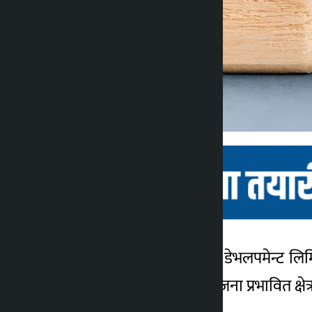
काठमाण्डौं । शिखर पावर डेभलपमेन्ट लि
कालोपाटी
७ महिना अगाडि
पहिलो चरणअन्तर्गत आयोजना प्रभावित क्षे