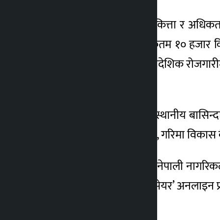
लगानीकर्ताले न्यूनतम १० कित्ता र अधिक
न्यूनतम १० कित्ता र अधिकतम १० हजार 
फागुन ८ गते बन्द हुनेछ । वैदेशिक रोजगा
रहेको छ ।
आयोजना प्रभावित क्षेत्रका स्थानीय बास
प्रभु बैंक ग्वालीचौर बागलुङ, गरिमा विकास 
वैदेशिक रोजगारीमा रहेका नेपाली नागरिकले 
शाखा कार्यालय तथा ‘मेरो सेयर’ अनलाइन प