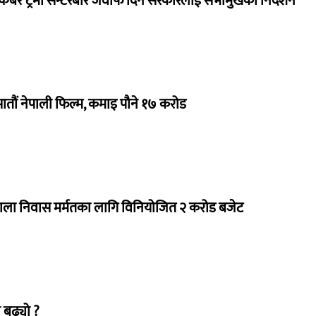
ेबर ट्रमा सेन्टरबारे जवाफ दिन सरकारलाई सभामुखको निर्देशन
 सातौं नेपाली फिल्म, कमाइ पौने १७ करोड
राला निवास मर्मतका लागि विनियोजित २ करोड बजेट
 बढ्यो ?