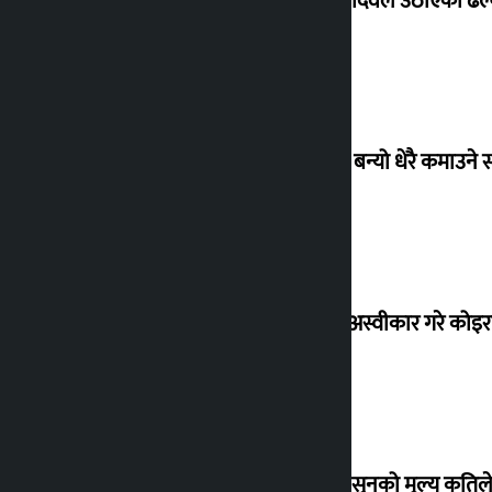
सांसद यादवले उठाएको ढल्क
‘गौंथली’ बन्यो धेरै कमाउने
शेखरले अस्वीकार गरे कोइ
शुक्रबार सुनको मूल्य कतिले