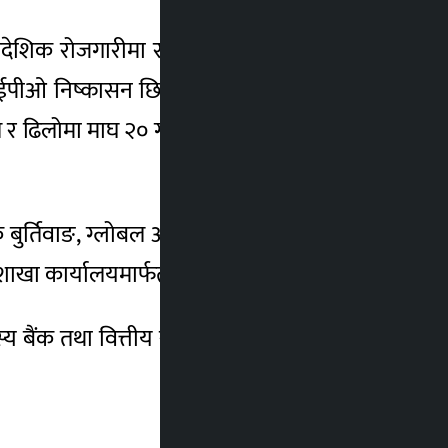
वैदेशिक रोजगारीमा रहेका नेपाली नागरिकले पनि
आईपीओ निष्कासन छिटोमा माघ २० गते र ढिलोमा
े र ढिलोमा माघ २० गते आवेदन बन्द हुने तालिका
क बुर्तिवाङ, ग्लोबल आइएमई बैंक बागलुङ बजार,
िवाङ शाखा कार्यालयमार्फत आवेदन दिन सक्नेछन ।
दस्य बैंक तथा वित्तीय संस्थाहरू, तिनका तोकिएका