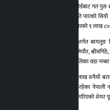
कम्पनीले नेपाल धितोपत्र बोर्डबाट गत पुस
शेयर निष्कासन गर्न अनुमति पाएको थियो 
करोड ८० लाख रुपैयाँ बराबरको ९ लाख ८० ह
आयोजना प्रभावित क्षेत्रअन्तर्गत बागलु
सीसाखानी, जलजला, ग्वालिचौर, श्रीमगिठे,
जिल्लाकै ढोरपाटन नगरपालिका वडा नम्बर २ 
यस्तै, बाँकी २२ करोड २० लाख रुपैयाँ ब
शेयर वैदेशिक रोजगारीमा रहेका नेपाली न
नेपालीका लागि निष्कासन गरिएको शेयर पू
।