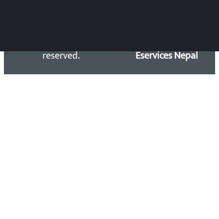
Copyright 2026 ©
Developed &
Kalopati.com | All rights
Maintained by
reserved.
Eservices Nepal