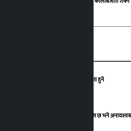
ग्यासको कालोबजारी रोक्न 
एनपीएलको तेस्रो संस्करण आउँदो कात्तिकमा हुने
उद्योग मन्त्रालयको अपिल : १५ दिन पुग्ने ग्यास छ भने अनावश