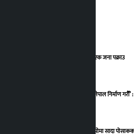
कांग्रेस केन्द्रीय कार्यसमितिको बैठक बस्दै
क्यानडा पठाइदिने भन्दै ३७ लाख ठगी गर्ने एक जना पक्राउ
‘विविधतामा एकता र समानतामा आधारित नेपाल निर्माण गरौँ’
ग्यासको कालोबजारी रोक्न उपत्यकाका डिपोमा सादा पोसाकका 