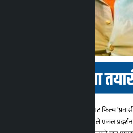
काठमाडौं । आज शुक्रबारबाट फिल्म ‘प्रवा
कालोपाटी
५ महिना अगाडि
नदेखाएको कारण यो फिल्मले एकल प्रदर्श