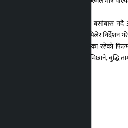
यद्यपि, देशभरका हल यो फिल्मले मात्र पा
पाइरहेका छन् ।
‘प्रवासी जीवन’ अमेरिकामा बसोबास गर्द
अधिकारीले संयुक्त रूपमा मिलेर निर्देशन गरे
राजेश हमालको मुख्य भूमिका रहेको फिल्
राजेशको अलवा सरिता लामिछाने, बुद्धि त
छ ।