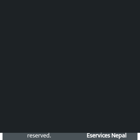
पुष्पाञ्जली धमाला
समाचार संयोजन
विष्णु आचार्य
DOIB Reg. No.: 2777/78-79
Press Council Reg. : 57-78-79
समाचार डेस्क : 9851406252 (10AM-10PM)
सिधा सम्पर्क:
Email: kalopatinews@gmail.com
Copyright 2026 ©
Developed &
Kalopati.com | All rights
Maintained by
reserved.
Eservices Nepal