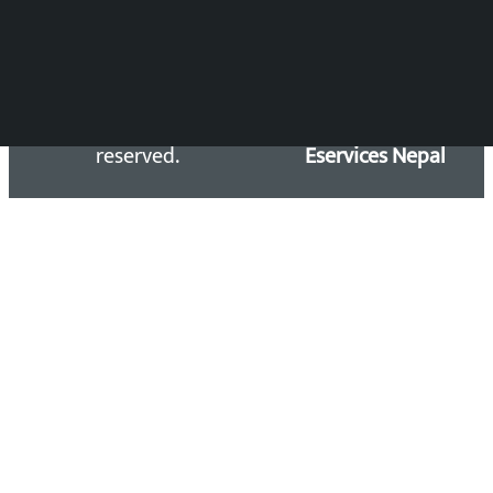
Copyright 2026 ©
Developed &
Kalopati.com | All rights
Maintained by
reserved.
Eservices Nepal