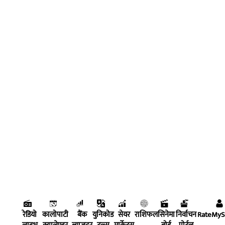
रेडियो
कालोपाटी
बैंक
युनिकोड
सेयर
राशिफल
सिनेमा
निर्वाचन
RateMy