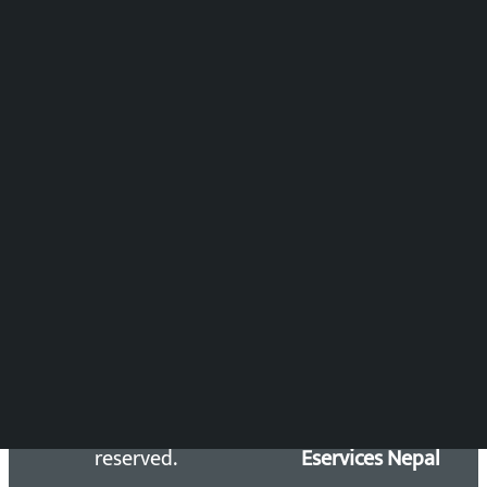
पुष्पाञ्जली धमाला
समाचार संयोजन
विष्णु आचार्य
DOIB Reg. No.: 2777/78-79
Press Council Reg. : 57-78-79
समाचार डेस्क : 9851406252 (10AM-10PM)
सिधा सम्पर्क:
Email: kalopatinews@gmail.com
Copyright 2026 ©
Developed &
Kalopati.com | All rights
Maintained by
reserved.
Eservices Nepal