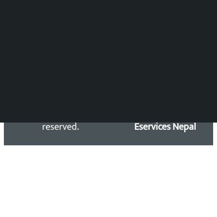
समाचार डेस्क : 9851406252 (10AM-10PM)
सिधा सम्पर्क:
Email: kalopatinews@gmail.com
Copyright 2026 ©
Developed &
Kalopati.com | All rights
Maintained by
reserved.
Eservices Nepal