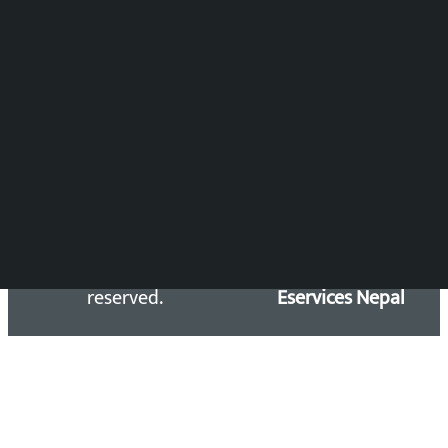
DOIB Reg. No.: 2777/78-79
Press Council Reg. : 57-78-79
समाचार डेस्क : 9851406252 (10AM-10PM)
सिधा सम्पर्क:
Email: kalopatinews@gmail.com
Copyright 2026 ©
Developed &
Kalopati.com | All rights
Maintained by
reserved.
Eservices Nepal