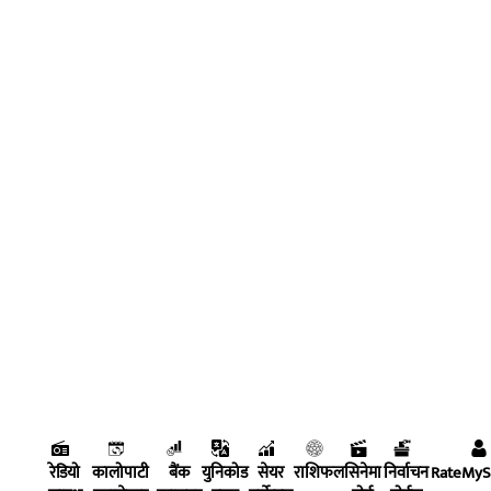
रेडियो
कालोपाटी
बैंक
युनिकोड
सेयर
राशिफल
सिनेमा
निर्वाचन
RateMy