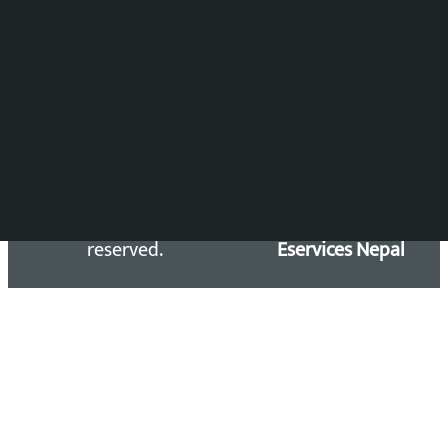
समाचार डेस्क : 9851406252 (10AM-10PM)
सिधा सम्पर्क:
Email: kalopatinews@gmail.com
Copyright 2026 ©
Developed &
Kalopati.com | All rights
Maintained by
reserved.
Eservices Nepal