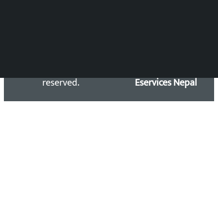
Email: kalopatinews@gmail.com
Copyright 2026 ©
Developed &
Kalopati.com | All rights
Maintained by
reserved.
Eservices Nepal