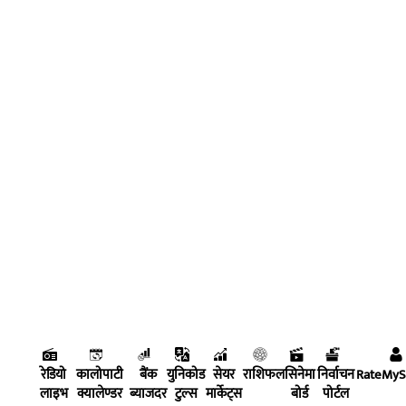
रेडियो
कालोपाटी
बैंक
युनिकोड
सेयर
राशिफल
सिनेमा
निर्वाचन
RateMy
लाइभ
क्यालेण्डर
ब्याजदर
टुल्स
मार्केट्स
बोर्ड
पोर्टल