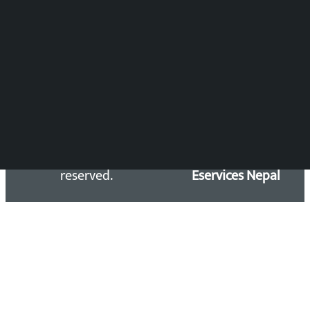
समाचार डेस्क : 9851406252 (10AM-10PM)
सिधा सम्पर्क:
Email: kalopatinews@gmail.com
Copyright 2026 ©
Developed &
Kalopati.com | All rights
Maintained by
reserved.
Eservices Nepal