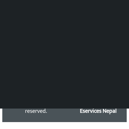
समाचार संयोजन
विष्णु आचार्य
DOIB Reg. No.: 2777/78-79
Press Council Reg. : 57-78-79
समाचार डेस्क : 9851406252 (10AM-10PM)
सिधा सम्पर्क:
Email: kalopatinews@gmail.com
Copyright 2026 ©
Developed &
Kalopati.com | All rights
Maintained by
reserved.
Eservices Nepal