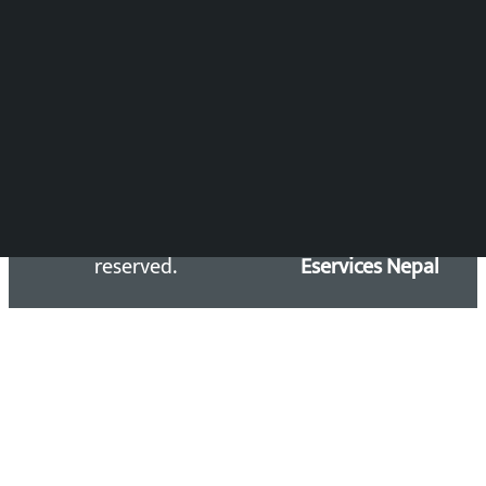
समाचार डेस्क : 9851406252 (10AM-10PM)
सिधा सम्पर्क:
Email: kalopatinews@gmail.com
Copyright 2026 ©
Developed &
Kalopati.com | All rights
Maintained by
reserved.
Eservices Nepal