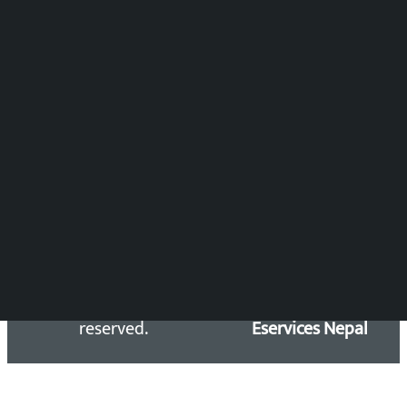
विष्णु आचार्य
DOIB Reg. No.: 2777/78-79
Press Council Reg. : 57-78-79
समाचार डेस्क : 9851406252 (10AM-10PM)
सिधा सम्पर्क:
Email: kalopatinews@gmail.com
Copyright 2026 ©
Developed &
Kalopati.com | All rights
Maintained by
reserved.
Eservices Nepal