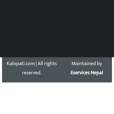
Press Council Reg. : 57-78-79
समाचार डेस्क : 9851406252 (10AM-10PM)
सिधा सम्पर्क:
Email: kalopatinews@gmail.com
Copyright 2026 ©
Developed &
Kalopati.com | All rights
Maintained by
reserved.
Eservices Nepal