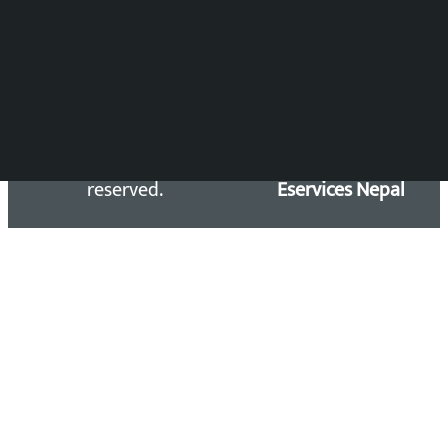
सिधा सम्पर्क:
Email: kalopatinews@gmail.com
Copyright 2026 ©
Developed &
Kalopati.com | All rights
Maintained by
reserved.
Eservices Nepal