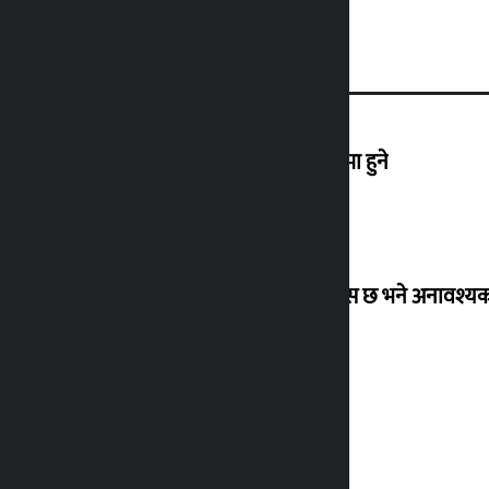
एनपीएलको तेस्रो संस्करण आउँदो कात्तिकमा हुने
उद्योग मन्त्रालयको अपिल : १५ दिन पुग्ने ग्यास छ भने अनावश
कांग्रेस केन्द्रीय कार्यसमितिको बैठक बस्दै