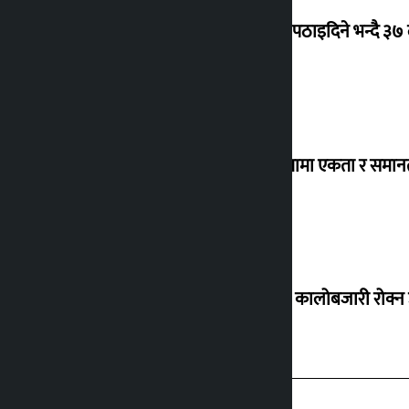
क्यानडा पठाइदिने भन्दै ३७
‘विविधतामा एकता र समानता
ग्यासको कालोबजारी रोक्न 