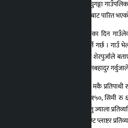
अझै छ । उत्तरी म्याग्दीको रघुगङ्गा गाउँपल
४ वर्ष अगाडि
परिचित छ । कसैले गाउँभेलाबाट पारित भएको न
हरेक वर्षको माघे सङ्क्रान्तिका दिन गाउँले
मजदूरको ज्याला निर्धारण गर्ने गर्छ । गाउँ
सोही वडाका अगुवा तबहादुर शेरपुर्जाले बताए
निर्धारण गरेको वडासदस्य धनबहादुर गर्वुजा
उनका अनुसार अन्नबालीतर्फ मकै प्रतिपाथी 
प्रतिपाथी रु ४००, फापर रु १५०, सिमी रु 
गरिएको छ । त्यसैगरी सिपालु ज्याला प्रतिव्
सिकर्मी ज्याला रु ८००, सिमेण्ट प्लाष्टर प्रति