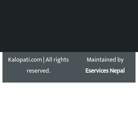
समाचार डेस्क : 9851406252 (10AM-10PM)
सिधा सम्पर्क:
Email: kalopatinews@gmail.com
Copyright 2026 ©
Developed &
Kalopati.com | All rights
Maintained by
reserved.
Eservices Nepal