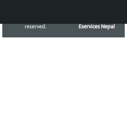
Copyright 2026 ©
Developed &
Kalopati.com | All rights
Maintained by
reserved.
Eservices Nepal