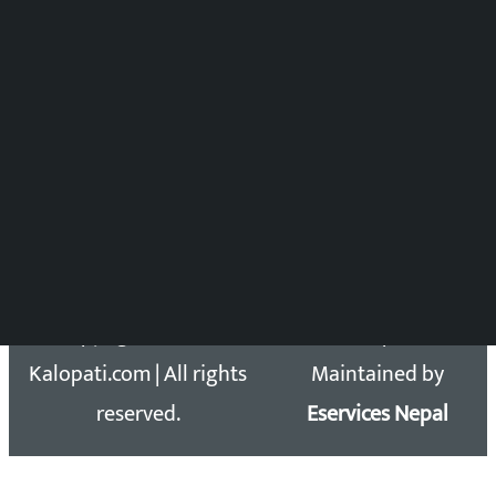
समाचार संयोजन
विष्णु आचार्य
DOIB Reg. No.: 2777/78-79
Press Council Reg. : 57-78-79
समाचार डेस्क : 9851406252 (10AM-10PM)
सिधा सम्पर्क:
Email: kalopatinews@gmail.com
Copyright 2026 ©
Developed &
Kalopati.com | All rights
Maintained by
reserved.
Eservices Nepal