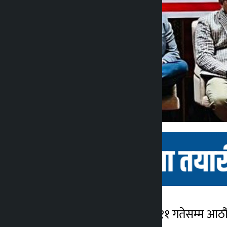
चितवन । वैशाख ९ गतेदेखि ११ गतेसम्म आठौँ 
कालोपाटी