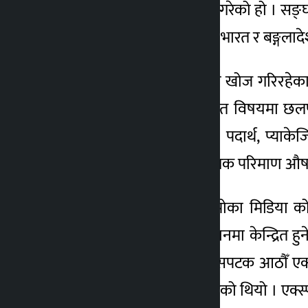
भरतपुर एक्स्पोको आयोजना गरेको हो । सङ्घका
४ वर्ष अगाडि
१५० स्टल रहने छन् । नेपाल, भारत र बङ्गला
औषधि क्षेत्रमा नयाँ प्रविधिको खोज गरिरहेका
विभिन्न प्राविधिक एवं नीतिगत विषयमा छल
प्रविधि, ल्याब, मेसिन, कच्चा पदार्थ, प्य
नेपालमा गुणस्तरीय र आवश्यक परिमाण औषधि 
सङ्घका उपाध्यक्ष एवं एक्स्पोका मिडिया क
प्रविधिको विस्तार गर्ने अभियानमा केन्द्रित
कारण रोकिएको बताए । यसपटक आठौँ एक्स्
एक्सपो पनि चितवनमा नै भएको थियो । एक्स्पोको