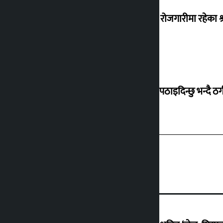
वैदेशिक रोजगारीमा रहेका श्
बेलायत पठाइदिन्छु भन्दै ठगी 