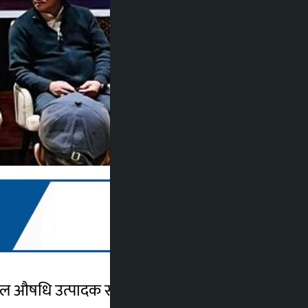
पाल औषधि उत्पादक सङ्घले चितवन एक्स्पो सेन्टर