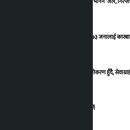
बंगलादेश फर्किने घोषणा गर्दै शेख हसिनाले भनिन ‘जेल, गिरफ्ता
२४ घण्टामा ट्राफिक प्रहरीले गर्यो १ हजार १७३ जनालाई कारबा
भूमि प्रशासनका जटिल लिखत फाराम सरलीकरण हुँदै, सेवाग्राही
होटल सिराईचुलीले आईपीओ निष्कासन गर्ने