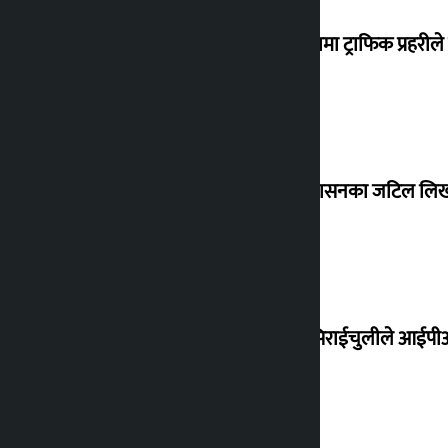
२४ घण्टामा ट्राफिक प्रहरी
भूमि प्रशासनका जटिल लिखत 
होटल सिराईचुलीले आईपीओ 