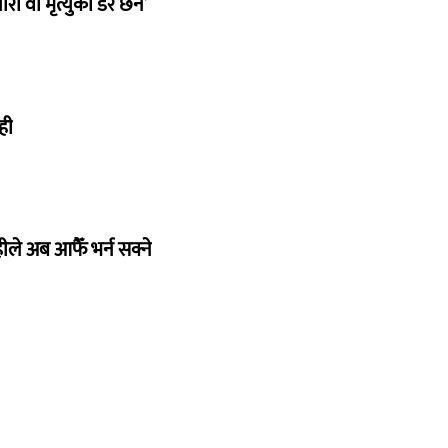
री वा मृत्युको डर छैन’
ही
ले अब आफैँ भर्न सक्ने