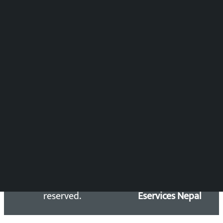
समाचार संयोजन
विष्णु आचार्य
DOIB Reg. No.: 2777/78-79
Press Council Reg. : 57-78-79
समाचार डेस्क : 9851406252 (10AM-10PM)
सिधा सम्पर्क:
Email: kalopatinews@gmail.com
Copyright 2026 ©
Developed &
Kalopati.com | All rights
Maintained by
reserved.
Eservices Nepal