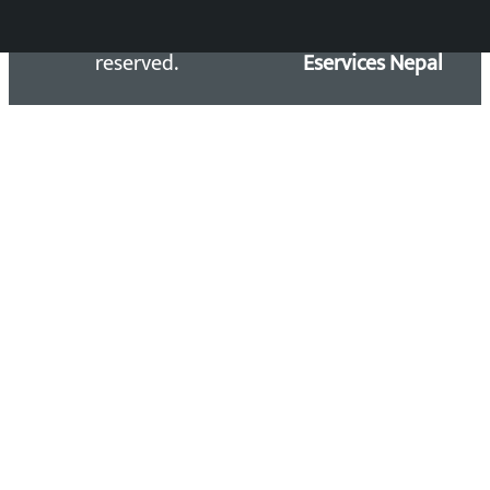
Kalopati.com | All rights
Maintained by
reserved.
Eservices Nepal