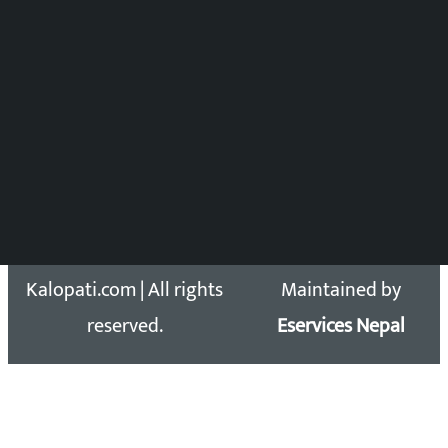
DOIB Reg. No.: 2777/78-79
Press Council Reg. : 57-78-79
समाचार डेस्क : 9851406252 (10AM-10PM)
सिधा सम्पर्क:
Email: kalopatinews@gmail.com
Copyright 2026 ©
Developed &
Kalopati.com | All rights
Maintained by
reserved.
Eservices Nepal