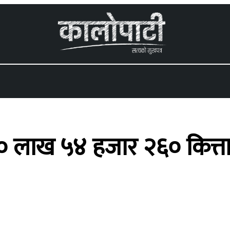
 menu
 १० लाख ५४ हजार २६० कित्