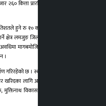
ार २६० कित्ता प्रारम्भिक सार्वजनिक निष्काशन
्रतिशतले हुने रु १० करोड ५४ लाख २६ हजार ४०
क्षेत्र लमजुङ जिल्लाको दोर्र्दी गाउँपालिकाका
सो अवधिमा मागबमोजिम आवेदन नपरे आगामी जेठ
छन ।
र्माण गरिरहेको छ । स्थानीयवासीले नेपाल धितोपत्र
 शेयर खरिदका लागि आवेदन दिन सक्नेछन् । साथै
ंक, मुक्तिनाथ विकास बैंक तथा एनएमबी बैंकको