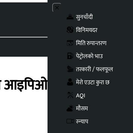
Close menu
सुनचाँदी
Toggle t
विनिमयदर
मिति रुपान्तरण
पेट्रोलको भाउ
तरकारी / फलफूल
ता आइपिओ खुल्यो, कहिले
मेरो एउटा कुरा छ
AQI
मौसम
स्न्याप