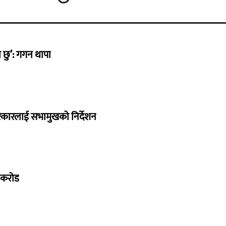
छु’: गगन थापा
सरकारलाई सभामुखको निर्देशन
७ करोड