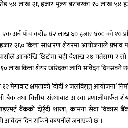
१० करोड ५४ लाख २६ हजार मूल्य बराबरका १० लाख ५४ हज
रु एक अर्ब पाँच करोड ४२ लाख ६० हजार ४०० को १० प
ार २६० कित्ता साधारण शेयरमा आयोजनाले प्रभाव पार्ने 
ीयवासीले आजदेखि छिटोमा यही वैशाख २७ गतेसम्म र 
म १० लाख कित्ता शेयर खरिदका लागि आवेदन दिनसक्ने 
मा १२ मेगावाट क्षमताको ‘दोर्दी १ जलविद्युत् आयोजना’ नि
भागी बैंक तथा वित्तीय संस्थाबाट आस्वा प्रणालीमार्फत
 आइएमई बैंकको दोर्र्दी शाखा, कामना सेवा विकास बै
गि आवेदन दिन सकिने कम्पनीले जनाएको छ ।