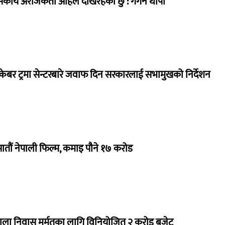
सकीय अराजकता अहिले देखिरहेको छु’: गगन थापा
ेबर ट्रमा सेन्टरबारे जवाफ दिन सरकारलाई सभामुखको निर्देशन
 सातौं नेपाली फिल्म, कमाइ पौने १७ करोड
राला निवास मर्मतका लागि विनियोजित २ करोड बजेट