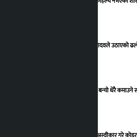
‘देशमा कहिल्यै नभएको शा
सांसद यादवले उठाएको ढल्क
‘गौंथली’ बन्यो धेरै कमाउने
शेखरले अस्वीकार गरे कोइ