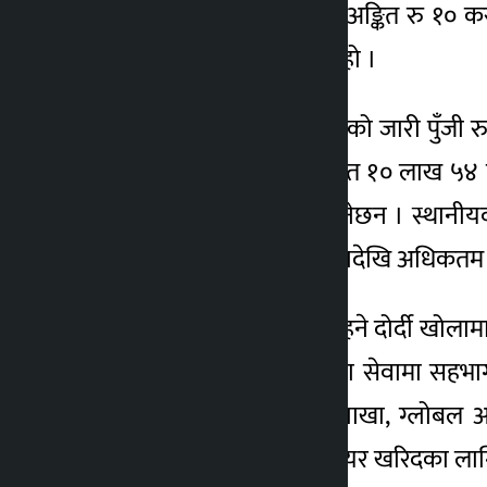
कम्पनीले प्रतिकित्ता रु १०० अङ्कित रु 
४ वर्ष अगाडि
आइपिओ बिक्री खुला गरेको हो ।
कम्पनीले आजदेखि खुला गरेको जारी पुँजी 
मूल्य बराबरको रु १०० अङ्कित १० लाख ५४ हज
बासिन्दाले आवेदन दिन सक्नेछन । स्थान
११ गतेसम्म न्यूनतम १० कित्तादेखि अधिकत
कम्पनीले हाल दोर्र्दी भएर बहने दोर्दी खोला
बोर्डबाट अनुमति प्राप्त आस्वा सेवामा सह
सिद्धार्थ बैंकको बेँशीसहर शाखा, ग्लोबल
बेंशीसहर शाखाबाट समेत शेयर खरिदका ला