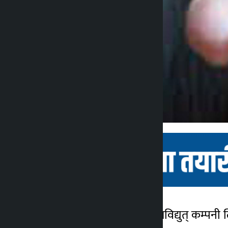
काठमाडौं । दोर्र्दी खोला जलविद्युत् कम्पन
कालोपाटी