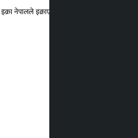
लाई इक्रा नेपालले इक्राएनपी–आइआर बिबी माइनस