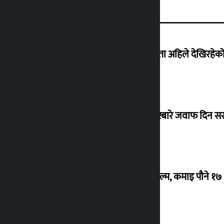
‘देशमा कहिल्यै नभएको शासकीय अराजकता अहिले देखिरहेको 
सांसद यादवले उठाएको ढल्केबर ट्रमा सेन्टरबारे जवाफ दिन 
‘गौंथली’ बन्यो धेरै कमाउने सातौं नेपाली फिल्म, कमाइ पौने १