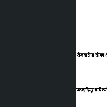
वैदेशिक रोजगारीमा रहेका श्
बेलायत पठाइदिन्छु भन्दै ठगी 