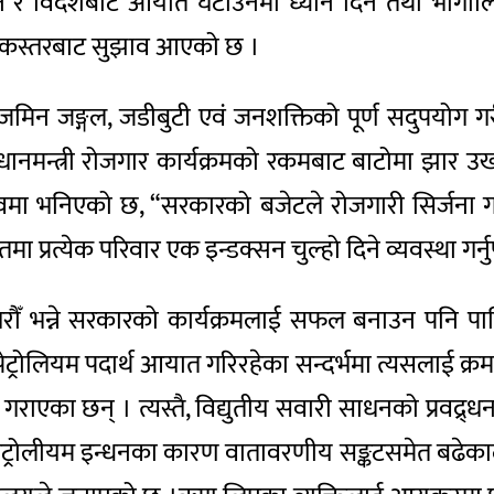
 र विदेशबाट आयात घटाउनेमा ध्यान दिन तथा भौगोलिक क्षे
गरिकस्तरबाट सुझाव आएको छ ।
मिन जङ्गल, जडीबुटी एवं जनशक्तिको पूर्ण सदुपयोग गरी 
धानमन्त्री रोजगार कार्यक्रमको रकमबाट बाटोमा झार उखाल्न
वमा भनिएको छ, “सरकारको बजेटले रोजगारी सिर्जना गर्
ा प्रत्येक परिवार एक इन्डक्सन चुल्हो दिने व्यवस्था गर्न
 गरौँ भन्ने सरकारको कार्यक्रमलाई सफल बनाउन पनि पालि
ो पेट्रोलियम पदार्थ आयात गरिरहेका सन्दर्भमा त्यसलाई 
ाएका छन् । त्यस्तै, विद्युतीय सवारी साधनको प्रवद्र्धनमा
ेट्रोलीयम इन्धनका कारण वातावरणीय सङ्कटसमेत बढेकाले