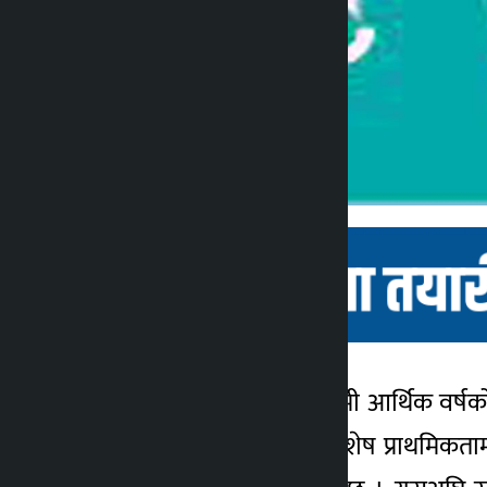
काठमाडौं । सरकारले आगामी आर्थिक वर्षक
कालोपाटी
नागरिक सुझावलाई पनि विशेष प्राथमिकतामा 
४ वर्ष अगाडि