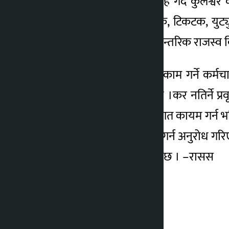
प्रावधान ल्याउन विशेष आग्रह गर्दै कुलेश
गुनासो गरेका छन् । फेसबुक, टिकटक, युट्
व्यवस्था गरिएको भए पनि आन्तरिक राजस्व विभा
नेपालमा बसेर अनलाइनका काम गर्ने कर्मचार
दायरामा ल्याउन भनिएको छ ।कर नतिर्ने प्रवृ
स्थापना गर्न, बेरोजगारको लगत कायम गर्न भन
केन्द्रमा दर्ता गर्नुपर्ने व्यवस्था गर्न अनुर
प्रभाव रोकिने सुझाव आएको छ । –रासस