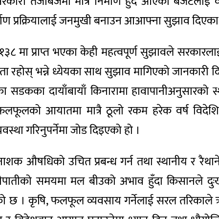
ि सरकारी तजबिजमा मात्रै निर्माण हुँदै आएको बजेटल
माण प्रक्रियालाई जनमुखी बनाउन आआफ्ना सुझाव दिएका
१३८ मा प्राप्त भएका केही महत्वपूर्ण सुझावले सरकारलाई मा
 रहोस् भन्ने ध्येयका साथ सुझाव मागिएको जानकारी दिए 
्तरका सडकका दायाँबायाँ किनारामा हावापानीअनुसारको स
लफूलको आयातमा मात्रै ठूलो रकम हरेक वर्ष विदेशिने
यवस्था गरिनुपर्नेमा जोड दिइएको हो ।
औषधिको उचित प्रबन्ध गर्न तथा स्थानीय र रैथाने खाद
ातीको समयमा मल बीउको अभाव हुँदा किसानले दुःख प
ो छ । कृषि, फलफूल व्यवसाय गर्नेलाई सरल तरिकाले ऋण 