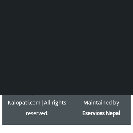
समाचार संयोजन
विष्णु आचार्य
DOIB Reg. No.: 2777/78-79
Press Council Reg. : 57-78-79
समाचार डेस्क : 9851406252 (10AM-10PM)
सिधा सम्पर्क:
Email: kalopatinews@gmail.com
Copyright 2026 ©
Developed &
Kalopati.com | All rights
Maintained by
reserved.
Eservices Nepal