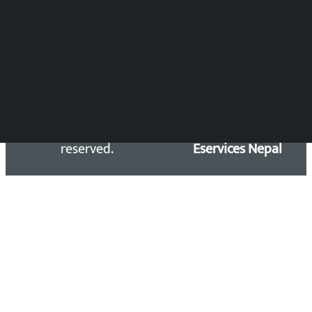
समाचार डेस्क : 9851406252 (10AM-10PM)
सिधा सम्पर्क:
Email: kalopatinews@gmail.com
Copyright 2026 ©
Developed &
Kalopati.com | All rights
Maintained by
reserved.
Eservices Nepal