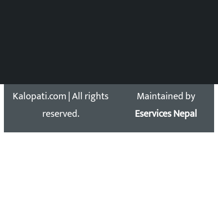
समाचार डेस्क : 9851406252 (10AM-10PM)
सिधा सम्पर्क:
Email: kalopatinews@gmail.com
Copyright 2026 ©
Developed &
Kalopati.com | All rights
Maintained by
reserved.
Eservices Nepal