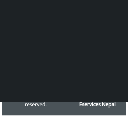
विष्णु आचार्य
DOIB Reg. No.: 2777/78-79
Press Council Reg. : 57-78-79
समाचार डेस्क : 9851406252 (10AM-10PM)
सिधा सम्पर्क:
Email: kalopatinews@gmail.com
Copyright 2026 ©
Developed &
Kalopati.com | All rights
Maintained by
reserved.
Eservices Nepal