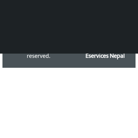
Email: kalopatinews@gmail.com
Copyright 2026 ©
Developed &
Kalopati.com | All rights
Maintained by
reserved.
Eservices Nepal