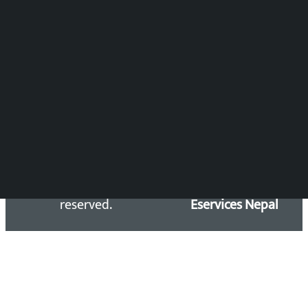
DOIB Reg. No.: 2777/78-79
Press Council Reg. : 57-78-79
समाचार डेस्क : 9851406252 (10AM-10PM)
सिधा सम्पर्क:
Email: kalopatinews@gmail.com
Copyright 2026 ©
Developed &
Kalopati.com | All rights
Maintained by
reserved.
Eservices Nepal