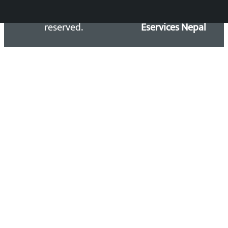
Kalopati.com | All rights
Maintained by
reserved.
Eservices Nepal